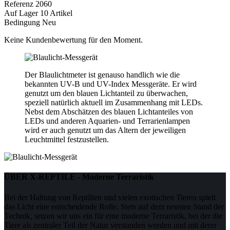
Referenz
2060
Auf Lager
10 Artikel
Bedingung
Neu
Keine Kundenbewertung für den Moment.
Der Blaulichtmeter ist genauso handlich wie die
bekannten UV-B und UV-Index Messgeräte. Er wird
genutzt um den blauen Lichtanteil zu überwachen,
speziell natürlich aktuell im Zusammenhang mit LEDs.
Nebst dem Abschätzen des blauen Lichtanteiles von
LEDs und anderen Aquarien- und Terrarienlampen
wird er auch genutzt um das Altern der jeweiligen
Leuchtmittel festzustellen.
ÜBER X-REPTILE - Moderne Terraristik
Bei der Haltung von Reptilien und vielen exotischen Tieren spielt
das Licht eine entscheidende Rolle. Stets auf dem neusten Stand der
Technik, setzen wir uns ein für eine moderne Terraristik, bei der die
Tiere als zentraler Teil der Natur verstanden werden und mit derer