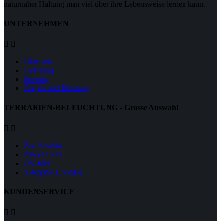
naturnaher Haltung man viel über ihre Lebensweise lernen kann.
UNTERNEHMEN


Über uns
Lieferung
Sitemap
Fragen und Beratung
TERRARIEN-BELEUCHTUNG - Grosse Auswahl


Zoo-Strahler
Power LED
UV-MH
X-Reptile UV-MH
KUNDENSERVICE

