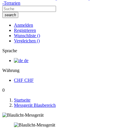
-Terrarien
search
Anmelden
Registrieren
Wunschliste
(
)
Vergleichen
(
)
Sprache
de
Währung
CHF
CHF
0
Startseite
Messgerät Blaubereich