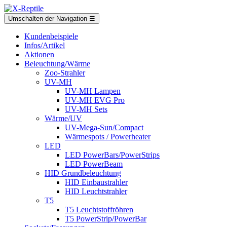
Umschalten der Navigation
☰
Kundenbeispiele
Infos/Artikel
Aktionen
Beleuchtung/Wärme
Zoo-Strahler
UV-MH
UV-MH Lampen
UV-MH EVG Pro
UV-MH Sets
Wärme/UV
UV-Mega-Sun/Compact
Wärmespots / Powerheater
LED
LED PowerBars/PowerStrips
LED PowerBeam
HID Grundbeleuchtung
HID Einbaustrahler
HID Leuchtstrahler
T5
T5 Leuchtstoffröhren
T5 PowerStrip/PowerBar