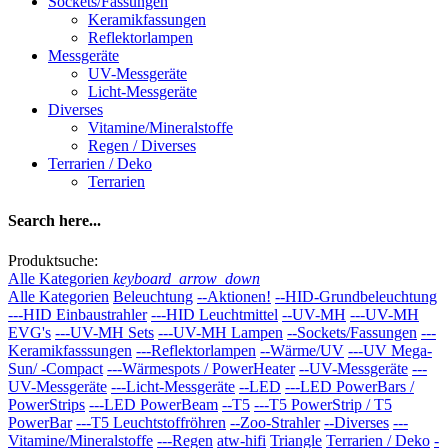
Sockets/Fassungen
Keramikfassungen
Reflektorlampen
Messgeräte
UV-Messgeräte
Licht-Messgeräte
Diverses
Vitamine/Mineralstoffe
Regen / Diverses
Terrarien / Deko
Terrarien
Search here...
Produktsuche:
Alle Kategorien
keyboard_arrow_down
Alle Kategorien
Beleuchtung
--Aktionen!
--HID-Grundbeleuchtung
---HID Einbaustrahler
---HID Leuchtmittel
--UV-MH
---UV-MH
EVG's
---UV-MH Sets
---UV-MH Lampen
--Sockets/Fassungen
---
Keramikfasssungen
---Reflektorlampen
--Wärme/UV
---UV Mega-
Sun/ -Compact
---Wärmespots / PowerHeater
--UV-Messgeräte
---
UV-Messgeräte
---Licht-Messgeräte
--LED
---LED PowerBars /
PowerStrips
---LED PowerBeam
--T5
---T5 PowerStrip / T5
PowerBar
---T5 Leuchtstoffröhren
--Zoo-Strahler
--Diverses
---
Vitamine/Mineralstoffe
---Regen
atw-hifi
Triangle
Terrarien / Deko
-