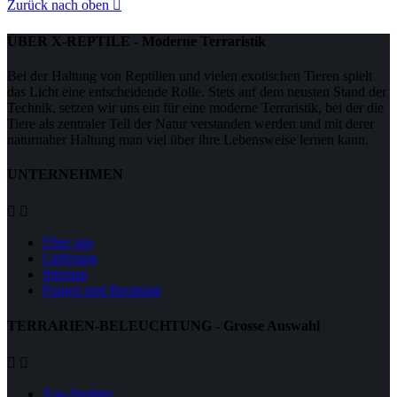
Zurück nach oben

ÜBER X-REPTILE - Moderne Terraristik
Bei der Haltung von Reptilien und vielen exotischen Tieren spielt
das Licht eine entscheidende Rolle. Stets auf dem neusten Stand der
Technik, setzen wir uns ein für eine moderne Terraristik, bei der die
Tiere als zentraler Teil der Natur verstanden werden und mit derer
naturnaher Haltung man viel über ihre Lebensweise lernen kann.
UNTERNEHMEN


Über uns
Lieferung
Sitemap
Fragen und Beratung
TERRARIEN-BELEUCHTUNG - Grosse Auswahl


Zoo-Strahler