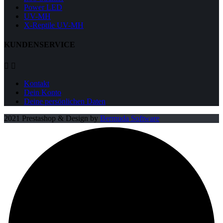
Power LED
UV-MH
X-Reptile UV-MH
KUNDENSERVICE


Kontakt
Dein Konto
Deine persönlichen Daten
2021 Prestashop & Design by
Bermuda Software