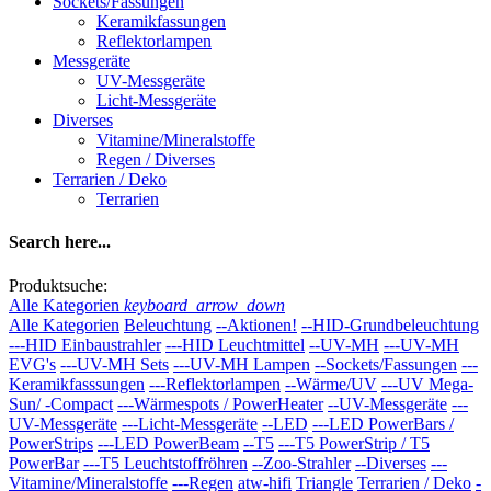
Sockets/Fassungen
Keramikfassungen
Reflektorlampen
Messgeräte
UV-Messgeräte
Licht-Messgeräte
Diverses
Vitamine/Mineralstoffe
Regen / Diverses
Terrarien / Deko
Terrarien
Search here...
Produktsuche:
Alle Kategorien
keyboard_arrow_down
Alle Kategorien
Beleuchtung
--Aktionen!
--HID-Grundbeleuchtung
---HID Einbaustrahler
---HID Leuchtmittel
--UV-MH
---UV-MH
EVG's
---UV-MH Sets
---UV-MH Lampen
--Sockets/Fassungen
---
Keramikfasssungen
---Reflektorlampen
--Wärme/UV
---UV Mega-
Sun/ -Compact
---Wärmespots / PowerHeater
--UV-Messgeräte
---
UV-Messgeräte
---Licht-Messgeräte
--LED
---LED PowerBars /
PowerStrips
---LED PowerBeam
--T5
---T5 PowerStrip / T5
PowerBar
---T5 Leuchtstoffröhren
--Zoo-Strahler
--Diverses
---
Vitamine/Mineralstoffe
---Regen
atw-hifi
Triangle
Terrarien / Deko
-