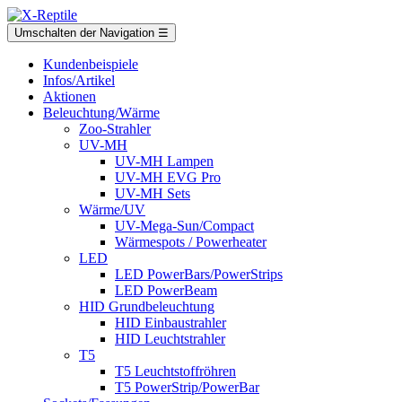
Umschalten der Navigation
☰
Kundenbeispiele
Infos/Artikel
Aktionen
Beleuchtung/Wärme
Zoo-Strahler
UV-MH
UV-MH Lampen
UV-MH EVG Pro
UV-MH Sets
Wärme/UV
UV-Mega-Sun/Compact
Wärmespots / Powerheater
LED
LED PowerBars/PowerStrips
LED PowerBeam
HID Grundbeleuchtung
HID Einbaustrahler
HID Leuchtstrahler
T5
T5 Leuchtstoffröhren
T5 PowerStrip/PowerBar