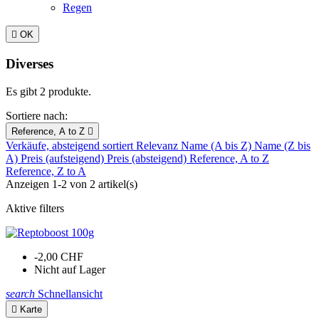
Regen

OK
Diverses
Es gibt 2 produkte.
Sortiere nach:
Reference, A to Z

Verkäufe, absteigend sortiert
Relevanz
Name (A bis Z)
Name (Z bis
A)
Preis (aufsteigend)
Preis (absteigend)
Reference, A to Z
Reference, Z to A
Anzeigen 1-2 von 2 artikel(s)
Aktive filters
-2,00 CHF
Nicht auf Lager
search
Schnellansicht

Karte