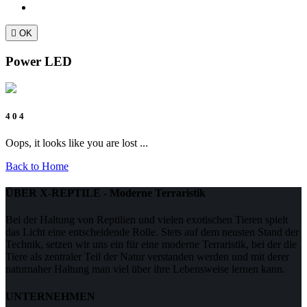

OK
Power LED
4 0 4
Oops, it looks like you are lost ...
Back to Home
ÜBER X-REPTILE - Moderne Terraristik
Bei der Haltung von Reptilien und vielen exotischen Tieren spielt
das Licht eine entscheidende Rolle. Stets auf dem neusten Stand der
Technik, setzen wir uns ein für eine moderne Terraristik, bei der die
Tiere als zentraler Teil der Natur verstanden werden und mit derer
naturnaher Haltung man viel über ihre Lebensweise lernen kann.
UNTERNEHMEN