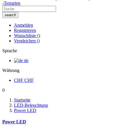
-Terrarien
search
Anmelden
Registrieren
Wunschliste
(
)
Vergleichen
(
)
Sprache
de
Währung
CHF
CHF
0
Startseite
LED-Beleuchtung
Power LED
Power LED