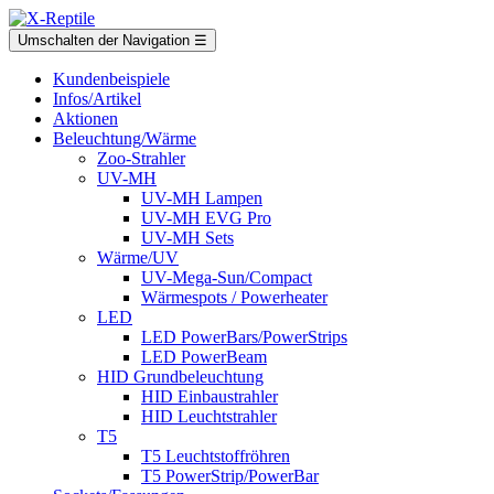
Umschalten der Navigation
☰
Kundenbeispiele
Infos/Artikel
Aktionen
Beleuchtung/Wärme
Zoo-Strahler
UV-MH
UV-MH Lampen
UV-MH EVG Pro
UV-MH Sets
Wärme/UV
UV-Mega-Sun/Compact
Wärmespots / Powerheater
LED
LED PowerBars/PowerStrips
LED PowerBeam
HID Grundbeleuchtung
HID Einbaustrahler
HID Leuchtstrahler
T5
T5 Leuchtstoffröhren
T5 PowerStrip/PowerBar