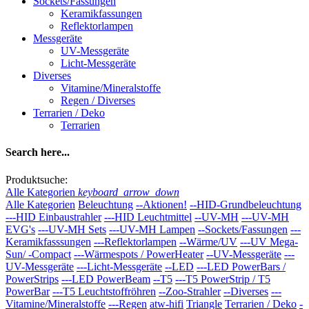
Sockets/Fassungen
Keramikfassungen
Reflektorlampen
Messgeräte
UV-Messgeräte
Licht-Messgeräte
Diverses
Vitamine/Mineralstoffe
Regen / Diverses
Terrarien / Deko
Terrarien
Search here...
Produktsuche:
Alle Kategorien
keyboard_arrow_down
Alle Kategorien
Beleuchtung
--Aktionen!
--HID-Grundbeleuchtung
---HID Einbaustrahler
---HID Leuchtmittel
--UV-MH
---UV-MH
EVG's
---UV-MH Sets
---UV-MH Lampen
--Sockets/Fassungen
---
Keramikfasssungen
---Reflektorlampen
--Wärme/UV
---UV Mega-
Sun/ -Compact
---Wärmespots / PowerHeater
--UV-Messgeräte
---
UV-Messgeräte
---Licht-Messgeräte
--LED
---LED PowerBars /
PowerStrips
---LED PowerBeam
--T5
---T5 PowerStrip / T5
PowerBar
---T5 Leuchtstoffröhren
--Zoo-Strahler
--Diverses
---
Vitamine/Mineralstoffe
---Regen
atw-hifi
Triangle
Terrarien / Deko
-