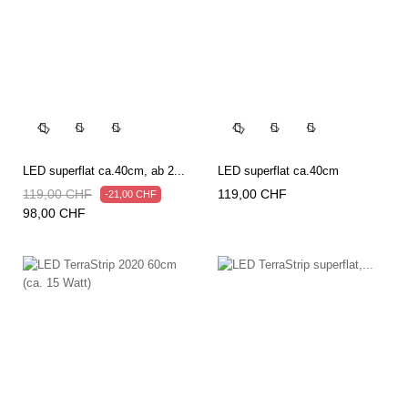




LED superflat ca.40cm, ab 2...
LED superflat ca.40cm
Regulärer
Preis
Preis
119,00 CHF
119,00 CHF
-21,00 CHF
Preis
98,00 CHF