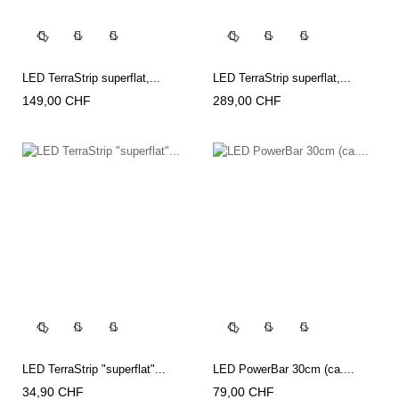




LED TerraStrip superflat,...
LED TerraStrip superflat,...
Preis
Preis
149,00 CHF
289,00 CHF




LED TerraStrip "superflat"...
LED PowerBar 30cm (ca....
Preis
Preis
34,90 CHF
79,00 CHF