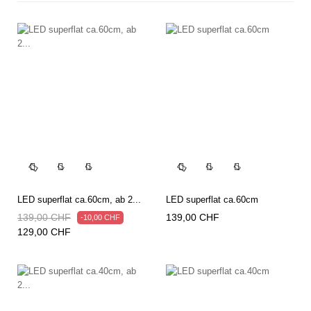




LED superflat ca.60cm, ab 2...
LED superflat ca.60cm
Regulärer
Preis
Preis
139,00 CHF
139,00 CHF
-10,00 CHF
Preis
129,00 CHF