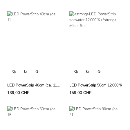




LED PowerStrip 40cm (ca. 11...
LED PowerStrip 50cm 12'000°K
Preis
Preis
139,00 CHF
159,00 CHF