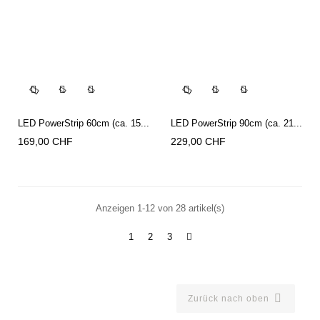




LED PowerStrip 60cm (ca. 15...
LED PowerStrip 90cm (ca. 21...
Preis
Preis
169,00 CHF
229,00 CHF
Anzeigen 1-12 von 28 artikel(s)
1
2
3

Zurück nach oben